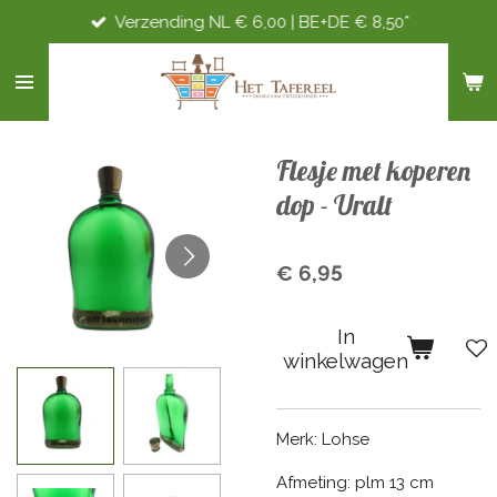
Verzending NL € 6,00 | BE+DE € 8,50*
Ga
direct
naar
de
hoofdinhoud
Flesje met koperen
dop - Uralt
€ 6,95
In
winkelwagen
Merk: Lohse
Afmeting: plm 13 cm