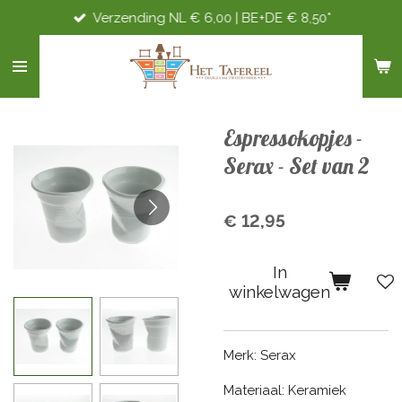
Verzending NL € 6,00 | BE+DE € 8,50*
Ga
direct
naar
de
hoofdinhoud
Espressokopjes -
Serax - Set van 2
€ 12,95
In
winkelwagen
Merk: Serax
Materiaal: Keramiek