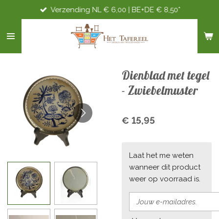
Verzending NL € 6,00 | BE+DE € 8,50*
Ga
direct
naar
de
hoofdinhoud
Dienblad met tegel
- Zwiebelmuster
€ 15,95
Laat het me weten
wanneer dit product
weer op voorraad is.