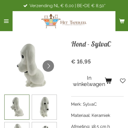
Verzending NL € 6,00 | BE+DE € 8,50*
Ga
direct
naar
de
hoofdinhoud
Hond - SylvaC
€ 16,95
In
winkelwagen
Merk: SylvaC
Materiaal: Keramiek
Afmeting: 18,5 cm h