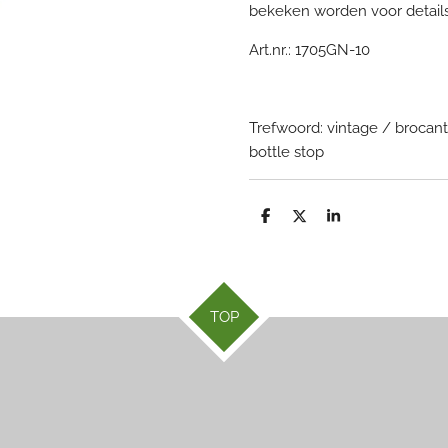
bekeken worden voor detail
Art.nr.: 1705GN-10
Trefwoord: vintage / brocan
bottle stop
D
D
S
e
e
h
l
e
a
e
l
r
n
e
TOP