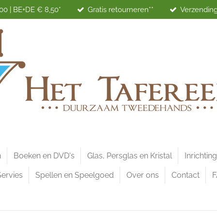
00 | BE+DE € 8,50*
Gratis retourneren**
Verzending
n
Boeken en DVD's
Glas, Persglas en Kristal
Inrichtin
Servies
Spellen en Speelgoed
Over ons
Contact