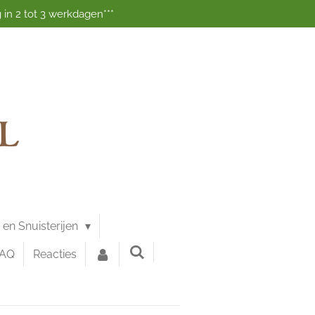
 in 2 tot 3 werkdagen***
g en Snuisterijen
FAQ
Reacties