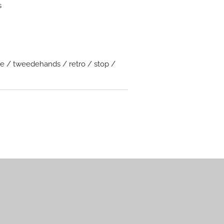
s
te / tweedehands / retro / stop /