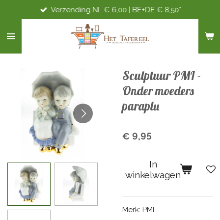
Verzending NL € 6,00 | BE+DE € 8,50*
Ga
direct
naar
de
hoofdinhoud
Sculptuur PMI -
Onder moeders
paraplu
€ 9,95
In
winkelwagen
Merk: PMI