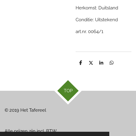
Herkomst: Duitsland
Conditie: Uitstekend
art.nr. 0064/1
D
D
S
D
e
e
h
e
l
e
a
l
e
l
r
e
n
e
n
TOP
© 2019 Het Tafereel
Alle prijzen zijn incl. BTW