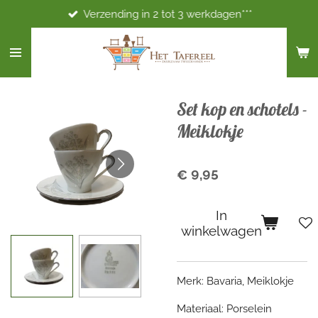
Verzending in 2 tot 3 werkdagen***
Ga
direct
naar
de
hoofdinhoud
Set kop en schotels -
Meiklokje
€ 9,95
In
winkelwagen
Merk: Bavaria, Meiklokje
Materiaal: Porselein