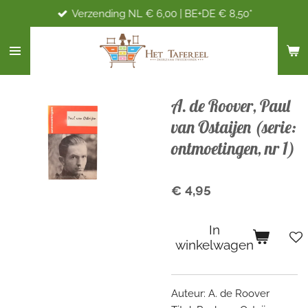
Verzending NL € 6,00 | BE+DE € 8,50*
Ga
direct
naar
de
hoofdinhoud
A. de Roover, Paul
van Ostaijen (serie:
ontmoetingen, nr 1)
€ 4,95
In
winkelwagen
Auteur: A. de Roover