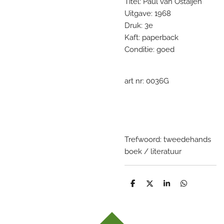
Titel: Paul van Ostaijen
Uitgave: 1968
Druk: 3e
Kaft: paperback
Conditie: goed
art nr: 0036G
Trefwoord: tweedehands
boek / literatuur
D
D
S
D
e
e
h
e
l
e
a
l
e
l
r
e
n
e
n