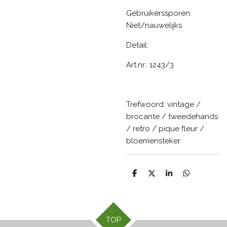
Gebruikerssporen:
Niet/nauwelijks
Detail:
Art.nr.: 1243/3
Trefwoord: vintage /
brocante / tweedehands
/ retro / pique fleur /
bloemensteker
D
D
S
D
e
e
h
e
l
e
a
l
e
l
r
e
n
e
n
TOP