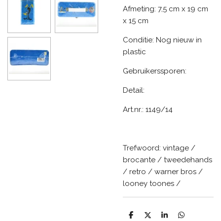
Afmeting: 7,5 cm x 19 cm
x 15 cm
Conditie: Nog nieuw in
plastic
Gebruikerssporen:
Detail:
Art.nr.: 1149/14
Trefwoord: vintage /
brocante / tweedehands
/ retro / warner bros /
looney toones /
D
D
S
D