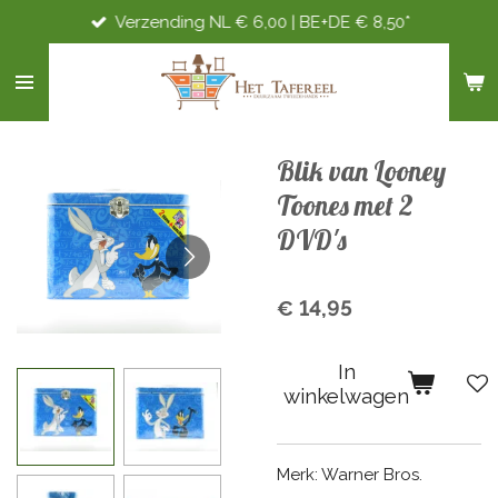
Verzending NL € 6,00 | BE+DE € 8,50*
Ga
direct
naar
de
hoofdinhoud
Blik van Looney
Toones met 2
DVD's
€ 14,95
In
winkelwagen
Merk: Warner Bros.