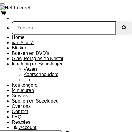
Ga
direct
naar
de
hoofdinhoud
Home
van A tot Z
Blikken
Boeken en DVD's
Glas, Persglas en Kristal
Inrichting en Snuisterijen
Vazen
Kaarsenhouders
Tin
Keukengerei
Miniaturen
Servies
Spellen en Speelgoed
Over ons
Contact
FAQ
Reacties
Account