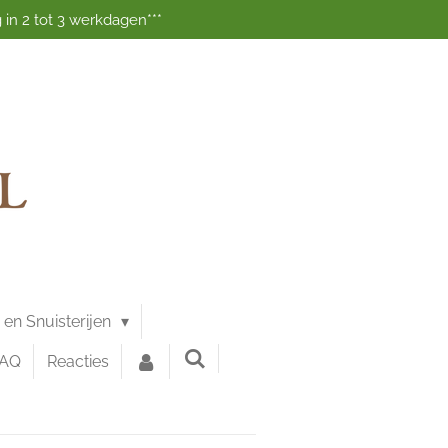
 in 2 tot 3 werkdagen***
g en Snuisterijen
FAQ
Reacties