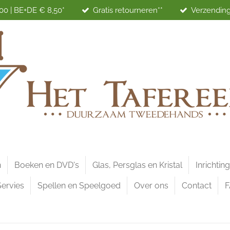
00 | BE+DE € 8,50*
Gratis retourneren**
Verzending
n
Boeken en DVD's
Glas, Persglas en Kristal
Inrichtin
Servies
Spellen en Speelgoed
Over ons
Contact