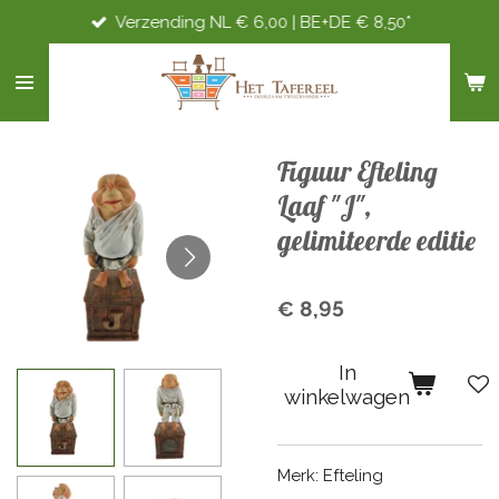
Verzending NL € 6,00 | BE+DE € 8,50*
Ga
direct
naar
de
hoofdinhoud
Figuur Efteling
Laaf "J",
gelimiteerde editie
€ 8,95
In
winkelwagen
Merk: Efteling