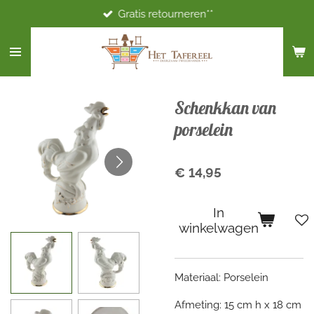
Gratis retourneren**
Ga
direct
naar
de
hoofdinhoud
Schenkkan van
porselein
€ 14,95
In
winkelwagen
Materiaal: Porselein
Afmeting: 15 cm h x 18 cm