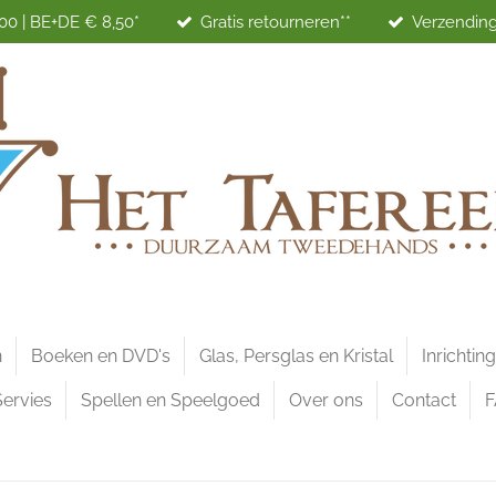
00 | BE+DE € 8,50*
Gratis retourneren**
Verzending
n
Boeken en DVD's
Glas, Persglas en Kristal
Inrichtin
Servies
Spellen en Speelgoed
Over ons
Contact