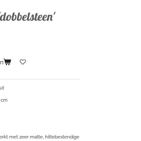
dobbelsteen'
en
ut
4 cm
rkt met zeer matte, hittebestendige