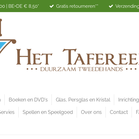
00 | BE+DE € 8,50*
Gratis retourneren**
Verzending
n
Boeken en DVD's
Glas, Persglas en Kristal
Inrichtin
Servies
Spellen en Speelgoed
Over ons
Contact