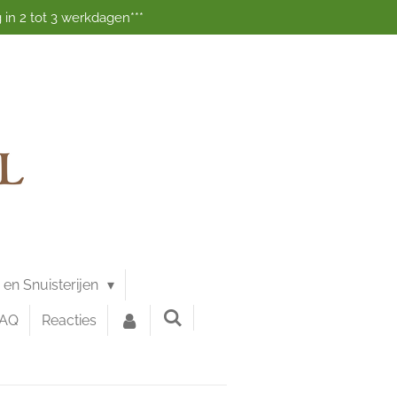
 in 2 tot 3 werkdagen***
g en Snuisterijen
FAQ
Reacties