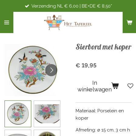
Verzending NL € 6,00 | BE+DE € 8,50*
Ga
direct
naar
de
hoofdinhoud
Sierbord met koper
€ 19,95
In
winkelwagen
Materiaal: Porselein en
koper
Afmeting: ø 15 cm, 3 cm h