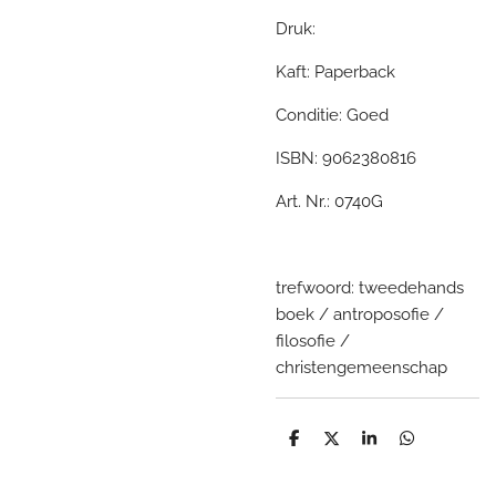
Druk:
Kaft: Paperback
Conditie: Goed
ISBN: 9062380816
Art. Nr.: 0740G
trefwoord: tweedehands
boek / antroposofie /
filosofie /
christengemeenschap
D
D
S
D
e
e
h
e
l
e
a
l
e
l
r
e