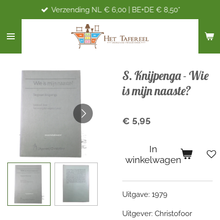
Verzending NL € 6,00 | BE+DE € 8,50*
Ga
direct
naar
de
hoofdinhoud
S. Knijpenga - Wie
is mijn naaste?
€ 5,95
In
winkelwagen
Uitgave: 1979
Uitgever: Christofoor